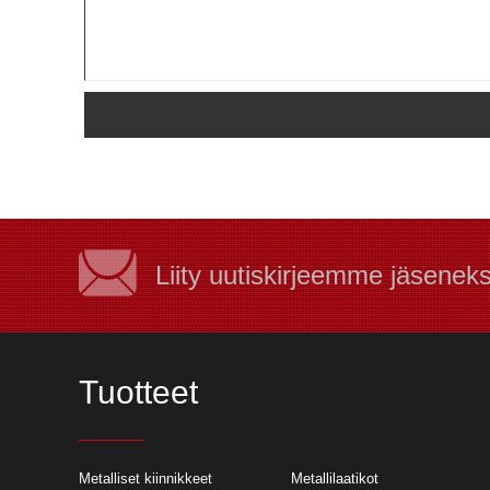
Liity uutiskirjeemme jäseneks
Tuotteet
Miksi valita laser
Metalliset kiinnikkeet
Metallilaatikot
valmistusprojektei