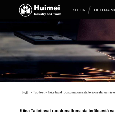
KOTIIN
TIETOJA M
>
Tuotteet
>
Taitettavat ruostumattomasta teräksestä valmistetu
Koti
Kiina Taitettavat ruostumattomasta teräksestä valmi