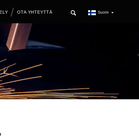
ELY
OTA YHTEYTTÄ
Suomi
s