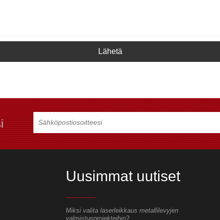
Lähetä
i
Uusimmat uutiset
leikkaus metallilevyjen
Miksi valita laserleikkaus metallilevyjen
Miksi valita 
hin?
valmistusprojekteihin?
valmistuspro