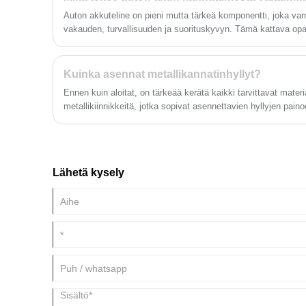
Auton akkuteline on pieni mutta tärkeä komponentti, joka va
vakauden, turvallisuuden ja suorituskyvyn. Tämä kattava opa
merkitystä, niiden materiaaleja, tyyppejä, asennustapoja ja s
luotettavan valmistajan valitseminen on tärkeää.
Kuinka asennat metallikannatinhyllyt?
Ennen kuin aloitat, on tärkeää kerätä kaikki tarvittavat materia
metallikiinnikkeitä, jotka sopivat asennettavien hyllyjen pain
ruuvimeisseliä, vaakaa, lyijykynää ja mittanauhaa. On myös h
nastaetsin, sillä sinun on paikattava nastat seinästäsi varmis
ankkuroituja.
Lähetä kysely