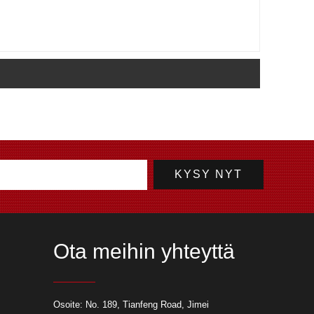
Ota meihin yhteyttä
laserleikkaus metallilevyjen
Osoite: No. 189, Tianfeng Road, Jimei
jekteihin?