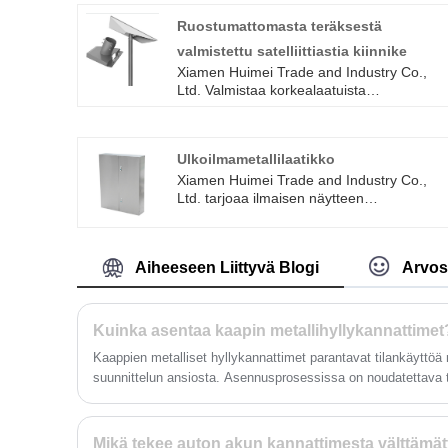
Ruostumattomasta teräksestä
valmistettu satelliittiastia kiinnike
Xiamen Huimei Trade and Industry Co.,
Ltd. Valmistaa korkealaatuista
ruostumattomasta teräksestä valmistettua
satelliittiastia -kiinnikettä käyttämällä 304
ruostumattomasta teräksestä valmistettua
Ulkoilmametallilaatikko
materiaalia, korroosionkestävyys ja vakau
vahva ominaisuus ja tukevat räätälöityä
Xiamen Huimei Trade and Industry Co.,
kokoa ja väriä, taifuuni -alue voi vahvistaa,
Ltd. tarjoaa ilmaisen näytteen
ehdottomasti kosteaa tuulista aluetta
ulkoilmametallilaatikoistamme. Voit
parhaan valinnanvaraa!
vapaasti valita yhden. Sitä käytetään eri
aloilla, mukaan lukien kaupunkien
Aiheeseen Liittyvä Blogi
Arvos
infrastruktuuri, sähkönjakelu,
ohjausjärjestelmät, teollisuuslaitteet ja
viestintäverkot. Voit vapaasti lähettää
meille kyselyn.
Kuinka asentaa kaapin metallihyllykannattimet
Kaappien metalliset hyllykannattimet parantavat tilankäyttöä 
suunnittelun ansiosta. Asennusprosessissa on noudatettava ti
materiaaliominaisuuksia, jotta varmistetaan kannattimen pit