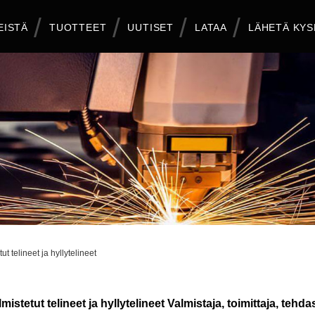
EISTÄ
TUOTTEET
UUTISET
LATAA
LÄHETÄ KYS
t telineet ja hyllytelineet
stetut telineet ja hyllytelineet Valmistaja, toimittaja, tehda