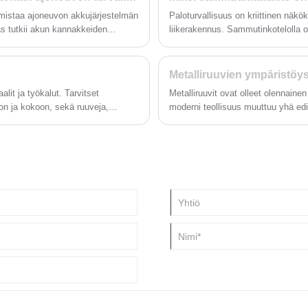
tarjoaa sinulle enemmän mukavuut
rmistaa ajoneuvon akkujärjestelmän
Paloturvallisuus on kriittinen näkö
Automotive Metal Brackets -kiinnike
s tutkii akun kannakkeiden
liikerakennus. Sammutinkotelolla 
itä, miksi Huimein kaltaisen
ovat helposti saatavilla hätätilante
Metalliruuvien ympäristöys
alit ja työkalut. Tarvitset
Metalliruuvit ovat olleet olennainen o
oon ja kokoon, sekä ruuveja,
moderni teollisuus muuttuu yhä ed
yvä idea olla käden ulottuvilla
ongelma on yhä selvempi. Myös met
taaksesi, että hyllyt ovat tukevasti
tämä artikkeli on Xiamen Huimei T
vihreistä valmistus- ja ympäristöns