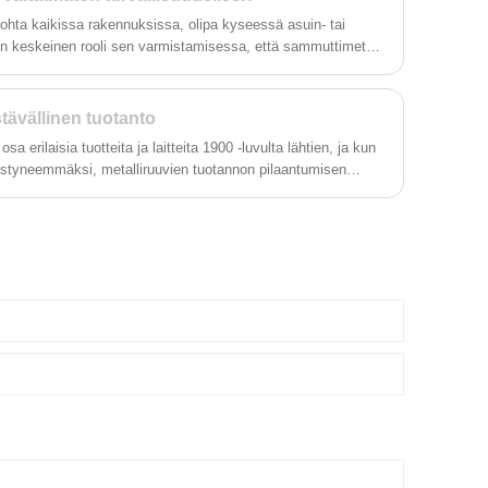
ta jokapäiväisessä elämässäsi. Tässä on kolme uutta
kohta kaikissa rakennuksissa, olipa kyseessä asuin- tai
ttä, jotka olemme lisänneet tällä viikolla.
on keskeinen rooli sen varmistamisessa, että sammuttimet
essa.
tävällinen tuotanto
sa erilaisia ​​tuotteita ja laitteita 1900 -luvulta lähtien, ja kun
istyneemmäksi, metalliruuvien tuotannon pilaantumisen
alliruuvien kehityksen myötä päivitetään myös jatkuvasti,
rade and Industry Co., Ltd saa sinut ymmärtämään, kuinka
uojelumateriaaleista tulee metalliruuveja.