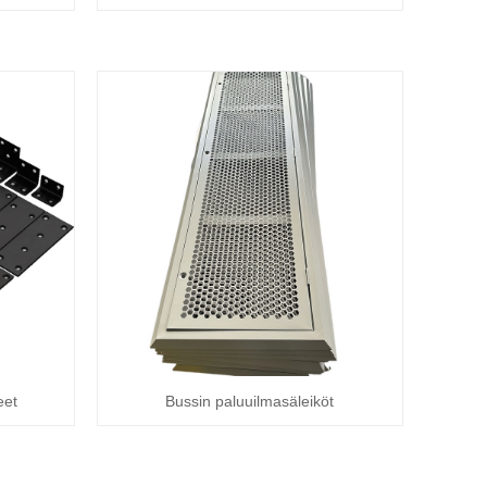
eet
Bussin paluuilmasäleiköt