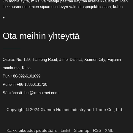
On monia syitä, miksi valmistaja päättää käyttää laserleikkausta muiden
O
leikkausmenetelmien sijaan ohutlevyn valmistusprojekteissaan, kuten:
l
Ota meihin yhteyttä
Osoite: No. 189, Tianfeng Road, Jimei District, Xiamen City, Fujianin
maakunta, Kiina
Puh:
+86-592-6101699
Puhelin:
+86-18860131720
Sähköposti:
hui@xmhuimei.com
Copyright © 2024 Xiamen Huimei Industry and Trade Co., Ltd.
Kaikki oikeudet pidätetään.
Linkit
Sitemap
RSS
XML