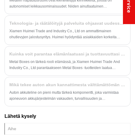
Metallin napautusruuvit ovat kierteitettyjä kiinnikkeitä, joissa on
autonomiset leikkausominaisuudet. Niiden ainutlaatuinen
rakennesuunnittelu mahdollistaa tehokkaan synergian
perusmateriaalin ja kiinnittimen välillä.
Teknologia- ja räätälöityjä palveluita ohjaavat uudessa ohutlevyprosessoinnissa
Xiamen Huimei Trade and Industry Co., Ltd on ammattimainen
ohutlevyjen jalostusyritys. Huimei hyödyntää asiakkaiden korkeita
vaatimuksia henkilökohtaisten tarpeiden ja tuotteiden laadun
vaatimuksiin joustavat räätälöintipalvelut, rikkaat
Kuinka voit parantaa elämänlaatuasi ja tuottavuuttasi käyttämällä metallilaatikoita?
teollisuuskokemuksensa, modernit käsittelylaitteet ja tekniikat
räätälöityjen ja ainutlaatuisten käsittelyratkaisujen tarjoamiseksi
Metal Boxes on tärkeä rooli elämässä, ja Xiamen Huimei Trade And
erilaisiin yritysvaatimuksiin.
Industry Co., Ltd parantaakseen Metal Boxes -tuotteiden laatua
käyttämällä parempia materiaaleja ja parempaa teknologiaa
tarjotaksemme asiakkaille korkealaatuisia metallilaatikoita, Metal
Mikä tekee auton akun kannattimesta välttämättömän ajoneuvon turvallisuuden, suorituskyvyn ja pitkäaikaisen luotettavuuden kannalta
Boxes -tuotteitamme ovat mm. teippisäilytyslaatikot, sammutinlaatikot,
metalliset postilaatikot, metalliset sähkölaatikot ja metalliset
Auton akkuteline on pieni mutta tärkeä komponentti, joka varmistaa
työkalulaatikot. Metal Boxes -tuotteihimme kuuluvat
ajoneuvon akkujärjestelmän vakauden, turvallisuuden ja
teippisäilytyslaatikot, sammutinlaatikot, metalliset postilaatikot,
suorituskyvyn. Tämä kattava opas tutkii akun kannakkeiden merkitystä,
metalliset sähkölaatikot ja metalliset työkalulaatikot.
niiden materiaaleja, tyyppejä, asennustapoja ja sitä, miksi Huimein
Lähetä kysely
kaltaisen luotettavan valmistajan valitseminen on tärkeää.