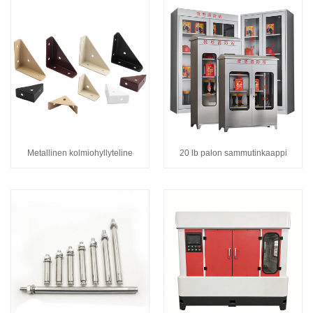
Metallinen kolmiohyllyteline
20 lb palon sammutinkaappi