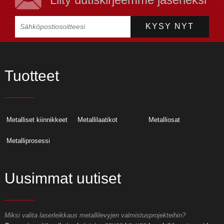
Tuotteet
Metalliset kiinnikkeet
Metallilaatikot
Metalliosat
Metalliprosessi
Uusimmat uutiset
Miksi valita laserleikkaus metallilevyjen valmistusprojekteihin?
M