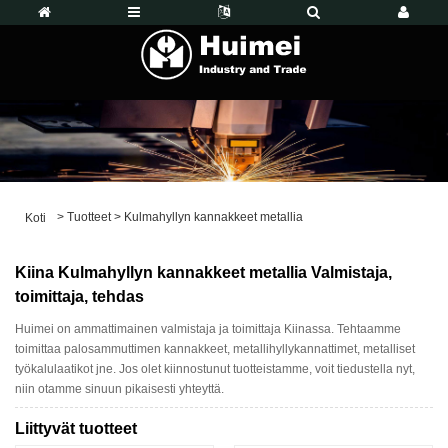
>
Tuotteet
>
Kulmahyllyn kannakkeet metallia
Koti
Kiina Kulmahyllyn kannakkeet metallia Valmistaja,
toimittaja, tehdas
Huimei on ammattimainen valmistaja ja toimittaja Kiinassa. Tehtaamme
toimittaa palosammuttimen kannakkeet, metallihyllykannattimet, metalliset
työkalulaatikot jne. Jos olet kiinnostunut tuotteistamme, voit tiedustella nyt,
niin otamme sinuun pikaisesti yhteyttä.
Liittyvät tuotteet