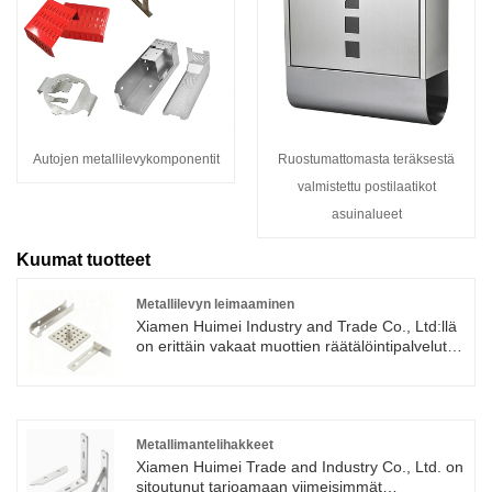
Autojen metallilevykomponentit
Ruostumattomasta teräksestä
valmistettu postilaatikot
asuinalueet
Kuumat tuotteet
Metallilevyn leimaaminen
Xiamen Huimei Industry and Trade Co., Ltd:llä
on erittäin vakaat muottien räätälöintipalvelut
ohutlevyn leimaamiseen. Nopealla
leimausnopeudella se voi tuottaa kymmeniä tai
satoja osia minuutissa, mikä vähentää
tuotantokustannuksia. Tämä muotti voi poistaa
manuaaliset tuotantovirheet ja varmistaa
Metallimantelihakkeet
yhtenäiset mitat. Voit pyytää tarjouksia
Xiamen Huimei Trade and Industry Co., Ltd. on
nettisivujemme kautta.
sitoutunut tarjoamaan viimeisimmät