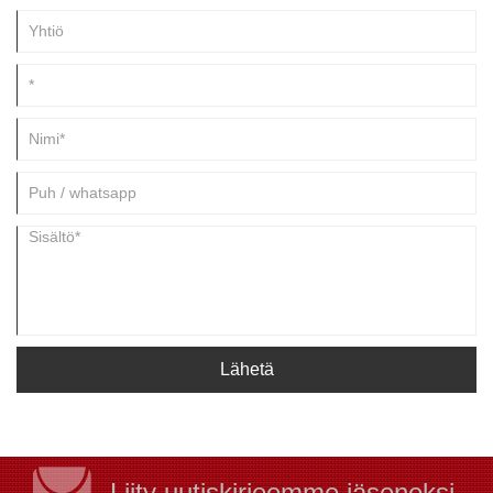
Lähetä
Liity uutiskirjeemme jäseneksi