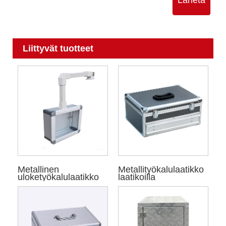
Lähetä
Liittyvät tuotteet
Metallinen
Metallityökalulaatikko
uloketyökalulaatikko
laatikoilla