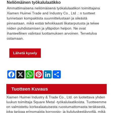
Neliömäinen työkalulaatikko
Ammattimaisena neliömäisenä työkalulaatikon toimittajana
Xiamen Huimei Trade and Industry Co., Ltd .: n tuotteet
tunnetaan kompaktista suunnittelustaan ​​ja sileästä
pinnastaan, mikä estää tehokkaasti likatarputusta ja tekee
niiden puhdistamisen ja ylläpidon helpon. Ne ovat
ihanteellinen valintasi luottamuksen arvoinen. Tervetuloa
ostamaan.
Lähetä kysely
Facebook
X
WhatsApp
Pinterest
LinkedIn
Share
Tuotteen Kuvaus
Xiamen Huimei Industry & Trade Co., Ltd. on luotettava yhden
luukun toimittaja Square Metal -työkalulaatikoista. Tuotteemme
on valmistettu korkealaatuisesta ruostumattomasta teräksestä,
joka tarjoaa erinomaista korroosio- ja kulutuskestävyyttä, mikä