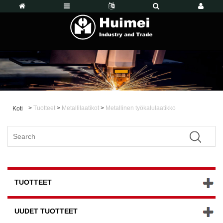
>
Tuotteet
>
Metallilaatikot
>
Metallinen työkalulaatikko
Koti
TUOTTEET
UUDET TUOTTEET