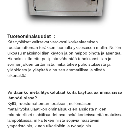
Tuoteominaisuudet ：
Käsityöläiset valitsevat varovasti korkealaatuisen
ruostumattoman teräksen luomalla yksiosaisen mallin. Neliön
ulkoasu maksimoi tilan käytön ja on helppo pinota ja asentaa.
Hienoksi kiillotettu peilipinta vähentää tehokkaasti lian ja
sormenjälkien tarttumista, mikä tekee puhdistuksesta ja
ylläpidosta ja ylläpitää aina sen ammatillista ja sileää
ulkonäköä.
Voidaanko metallityökalulaatikoita käyttää äärimmäisissä
lämpötiloissa?
Kyllä, ruostumattoman teräksen, neliömäisen
metallityökalulaatikon ominaisuuksien ansiosta niiden
rakenteelliset stabiilisuudet ovat sekä korkeissa että matalissa
lämpötiloissa, mikä tekee niistä sopivia haastaviin
ympäristöihin, kuten ulkotiloihin ja työpajoihin.