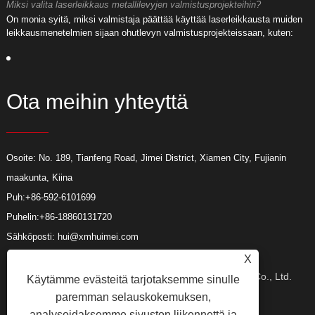
Miksi valita laserleikkaus metallilevyjen valmistusprojekteihin?
M
On monia syitä, miksi valmistaja päättää käyttää laserleikkausta muiden
O
leikkausmenetelmien sijaan ohutlevyn valmistusprojekteissaan, kuten:
l
Ota meihin yhteyttä
Osoite: No. 189, Tianfeng Road, Jimei District, Xiamen City, Fujianin
maakunta, Kiina
Puh:
+86-592-6101699
Puhelin:
+86-18860131720
Sähköposti:
hui@xmhuimei.com
X
Copyright © 2024 Xiamen Huimei Industry and Trade Co., Ltd.
Käytämme evästeitä tarjotaksemme sinulle
paremman selauskokemuksen,
analysoidaksemme sivuston liikennettä ja