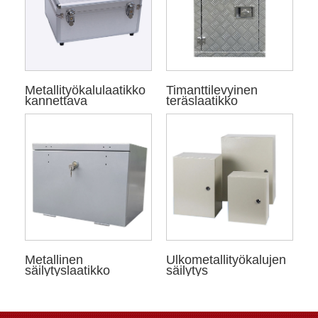
Metallityökalulaatikko
Timanttilevyinen
kannettava
teräslaatikko
Metallinen
Ulkometallityökalujen
säilytyslaatikko
säilytys
perävaunulle