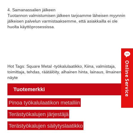
4. Samanassalien jälkeen
Tuotannon valmistumisen jälkeen tarjoamme läheisen myynnin
jälkeisen palvelun varmistaaksemme, että asiakkailla ei ole
huolta käyttöprosessissa.
Online Service
Hot Tags: Square Metal -työkalulaatikko, Kiina, valmistaja,
toimittaja, tehdas, räätälöity, alhainen hinta, lainaus, ilmainen
näyte
Tuotemerkki
Pinoa työkalulaatikon metalliin
Terästyökalujen järjestäjä
Terästyökalujen säilytyslaatikko