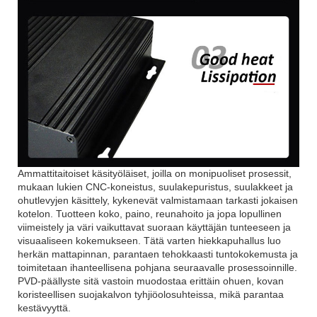
Ammattitaitoiset käsityöläiset, joilla on monipuoliset prosessit,
mukaan lukien CNC-koneistus, suulakepuristus, suulakkeet ja
ohutlevyjen käsittely, kykenevät valmistamaan tarkasti jokaisen
kotelon. Tuotteen koko, paino, reunahoito ja jopa lopullinen
viimeistely ja väri vaikuttavat suoraan käyttäjän tunteeseen ja
visuaaliseen kokemukseen. Tätä varten hiekkapuhallus luo
herkän mattapinnan, parantaen tehokkaasti tuntokokemusta ja
toimitetaan ihanteellisena pohjana seuraavalle prosessoinnille.
PVD-päällyste sitä vastoin muodostaa erittäin ohuen, kovan
koristeellisen suojakalvon tyhjiöolosuhteissa, mikä parantaa
kestävyyttä.