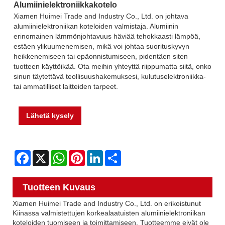
Alumiinielektroniikkakotelo
Xiamen Huimei Trade and Industry Co., Ltd. on johtava
alumiinielektroniikan koteloiden valmistaja. Alumiinin
erinomainen lämmönjohtavuus häviää tehokkaasti lämpöä,
estäen ylikuumenemisen, mikä voi johtaa suorituskyvyn
heikkenemiseen tai epäonnistumiseen, pidentäen siten
tuotteen käyttöikää. Ota meihin yhteyttä riippumatta siitä, onko
sinun täytettävä teollisuushakemuksesi, kulutuselektroniikka-
tai ammatilliset laitteiden tarpeet.
Lähetä kysely
Facebook
X
WhatsApp
Pinterest
LinkedIn
Share
Tuotteen Kuvaus
Xiamen Huimei Trade and Industry Co., Ltd. on erikoistunut
Kiinassa valmistettujen korkealaatuisten alumiinielektroniikan
koteloiden tuomiseen ja toimittamiseen. Tuotteemme eivät ole