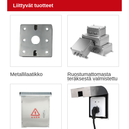
Liittyvät tuotteet
Metallilaatikko
Ruostumattomasta
teräksestä valmistettu
kytkentärasia