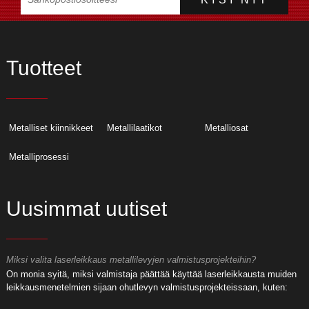
Tuotteet
Metalliset kiinnikkeet
Metallilaatikot
Metalliosat
Metalliprosessi
Uusimmat uutiset
Miksi valita laserleikkaus metallilevyjen valmistusprojekteihin?
M
On monia syitä, miksi valmistaja päättää käyttää laserleikkausta muiden
O
leikkausmenetelmien sijaan ohutlevyn valmistusprojekteissaan, kuten:
l