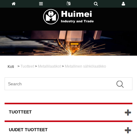
>
Tuotteet
>
Metallilaatikot
>
Metallinen sähkölaatikko
Koti
TUOTTEET
UUDET TUOTTEET