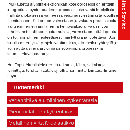
Online Service
Mukautettu alumiinielektroniikan koteloprosessi on erittäin
integroitu ja systemaattinen prosessi, joka vaatii huolellista
hallintaa jokaisessa vaiheessa vaatimusviestinnästä lopulliseen
toimitukseen. Kokeneen valmistajan ja vakaan prosessipolun
valitseminen ei vain lyhennä kehitysjaksoja, vaan myös
tehokkaasti hallitsee kustannuksia, varmistaen, että lopputuote
on toiminnallinen, esteettisesti miellyttävä ja luotettava. Jos
sinulla on erityisiä projektivaatimuksia, ota meihin yhteyttä ja
voin auttaa sinua arvioimaan sopivimpia prosessi- ja
suunnitteluvaihtoehtoja.
Hot Tags: Alumiinielektroniikkakotelo, Kiina, valmistaja,
toimittaja, tehdas, räätälöity, alhainen hinta, lainaus, ilmainen
näyte
Tuotemerkki
Vedenpitävä alumiininen kytkentärasia
Pieni metallinen kytkentärasia
Metallinen virtalähdelaatikko