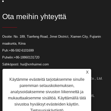
Ota meihin yhteyttä
Osoite: No. 189, Tianfeng Road, Jimei District, Xiamen City, Fujianin
maakunta, Kiina
Puh:
+86-592-6101699
Puhelin:
+86-18860131720
Sähköposti:
hui@xmhuimei.com
X
Copyright © 2024 Xiamen Huimei Industry and Trade Co., Ltd.
Käytämme evästeitä tarjotaksemme sinulle
paremman selauskokemuksen,
analysoidaksemme sivuston liikennettä ja
Kaikki oikeudet pidätetään.
Linkit
Sitemap
RSS
XML
mukauttaaksemme sisältöä. Käyttämällä tätä
sivustoa hyväksyt evästeiden käytön.
Tietosuojakäytäntö